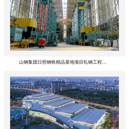
山钢集团日照钢铁精品基地项目轧钢工程（2050mm热轧、2030mm冷轧）