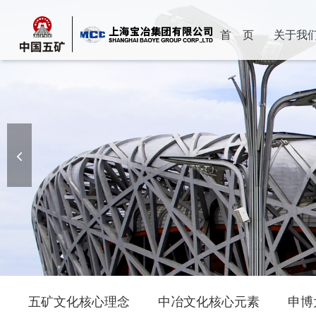
首 页
关于我
五矿文化核心理念
中冶文化核心元素
申博