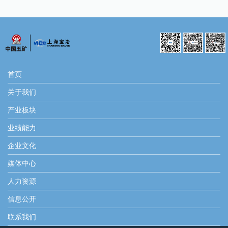
首页
关于我们
产业板块
业绩能力
企业文化
媒体中心
人力资源
信息公开
联系我们